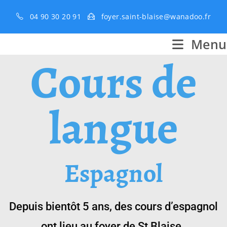
04 90 30 20 91
foyer.saint-blaise@wanadoo.fr
Menu
Cours de
langue
Espagnol
Depuis bientôt 5 ans, des cours d’espagnol
ont lieu au foyer de St Blaise ,